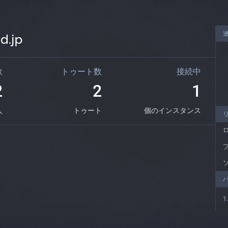
d.jp
数
トゥート数
接続中
2
2
1
人
トゥート
個のインスタンス
1